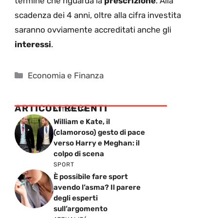
termine che riguarda la
prescrizione
. Alla
scadenza dei 4 anni, oltre alla cifra investita
saranno ovviamente accreditati anche gli
interessi
.
Categorie
Economia e Finanza
ARTICOLI RECENTI
ATTUALITÁ
William e Kate, il
(clamoroso) gesto di pace
verso Harry e Meghan: il
colpo di scena
SPORT
È possibile fare sport
avendo l’asma? Il parere
degli esperti
sull’argomento