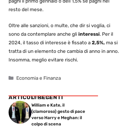
paghi il primo gennaio o dell’1,5% se paghi nel
resto del mese.
Oltre alle sanzioni, o multe, che dir si voglia, ci
sono da contemplare anche gli
interessi
. Per il
2024, il tasso di interesse è fissato a
2,5%,
ma si
tratta di un elemento che cambia di anno in anno.
Insomma, meglio evitare rischi.
Categorie
Economia e Finanza
ARTICOLI RECENTI
ATTUALITÁ
William e Kate, il
(clamoroso) gesto di pace
verso Harry e Meghan: il
colpo di scena