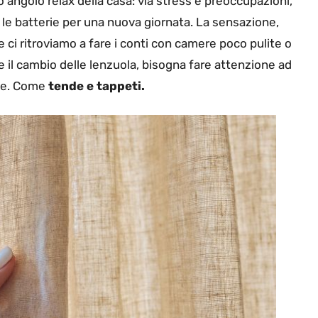
o angolo relax della casa: via stress e preoccupazioni,
are le batterie per una nuova giornata. La sensazione,
 ci ritroviamo a fare i conti con camere poco pulite o
e il cambio delle lenzuola, bisogna fare attenzione ad
nte. Come
tende e tappeti.