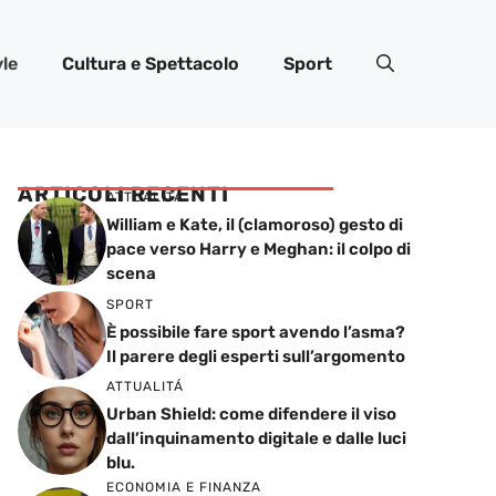
yle
Cultura e Spettacolo
Sport
ARTICOLI RECENTI
ATTUALITÁ
William e Kate, il (clamoroso) gesto di
pace verso Harry e Meghan: il colpo di
scena
SPORT
È possibile fare sport avendo l’asma?
Il parere degli esperti sull’argomento
ATTUALITÁ
Urban Shield: come difendere il viso
dall’inquinamento digitale e dalle luci
blu.
ECONOMIA E FINANZA