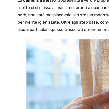
La
camera da letto
rappresenta il vero e propri
a letto ci si rilassa al massimo, pronti a ricaric
però, non sarà mai piacevole allo stesso modo se
per niente igienizzate. Oltre agli step base, com
alcuni particolari spesso trascurati erroneame