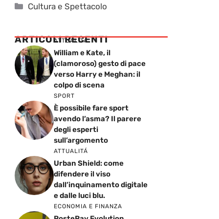
Categorie
Cultura e Spettacolo
ARTICOLI RECENTI
ATTUALITÁ
William e Kate, il
(clamoroso) gesto di pace
verso Harry e Meghan: il
colpo di scena
SPORT
È possibile fare sport
avendo l’asma? Il parere
degli esperti
sull’argomento
ATTUALITÁ
Urban Shield: come
difendere il viso
dall’inquinamento digitale
e dalle luci blu.
ECONOMIA E FINANZA
PostePay Evolution,