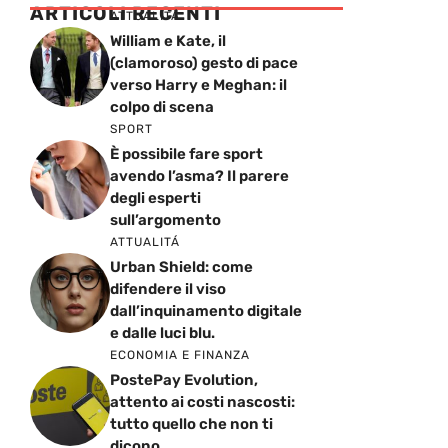
ARTICOLI RECENTI
ATTUALITÁ
William e Kate, il
(clamoroso) gesto di pace
verso Harry e Meghan: il
colpo di scena
SPORT
È possibile fare sport
avendo l’asma? Il parere
degli esperti
sull’argomento
ATTUALITÁ
Urban Shield: come
difendere il viso
dall’inquinamento digitale
e dalle luci blu.
ECONOMIA E FINANZA
PostePay Evolution,
attento ai costi nascosti:
tutto quello che non ti
dicono