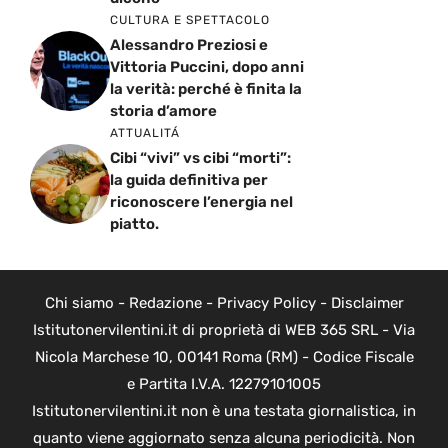
CULTURA E SPETTACOLO
Alessandro Preziosi e
Vittoria Puccini, dopo anni
la verità: perché è finita la
storia d’amore
ATTUALITÁ
Cibi “vivi” vs cibi “morti”:
la guida definitiva per
riconoscere l’energia nel
piatto.
Chi siamo
-
Redazione
-
Privacy Policy
-
Disclaimer
Istitutonervilentini.it di proprietà di WEB 365 SRL - Via
Nicola Marchese 10, 00141 Roma (RM) - Codice Fiscale
e Partita I.V.A. 12279101005
Istitutonervilentini.it non è una testata giornalistica, in
quanto viene aggiornato senza alcuna periodicità. Non