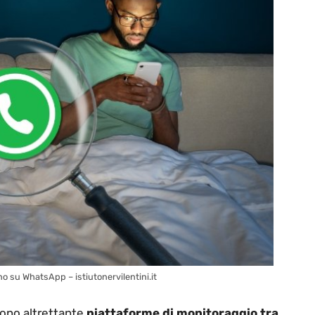
 su WhatsApp – istiutonervilentini.it
stono altrettante
piattaforme di monitoraggio tra