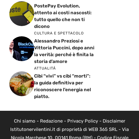
PostePay Evolution,
attento ai costi nascosti:
tutto quello che non ti
dicono
CULTURA E SPETTACOLO
Alessandro Preziosi e
Vittoria Puccini, dopo anni
la verità: perché è finita la
storia d’amore
ATTUALITÁ
Cibi “vivi” vs cibi “morti”:
la guida definitiva per
riconoscere l’energia nel
piatto.
Chi siamo
-
Redazione
-
Privacy Policy
-
Disclaimer
Istitutonervilentini.it di proprietà di WEB 365 SRL - Via
Nicola Marchese 10, 00141 Roma (RM) - Codice Fiscale