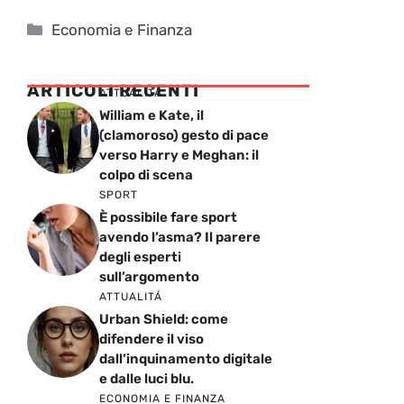
Categorie
Economia e Finanza
ARTICOLI RECENTI
ATTUALITÁ
William e Kate, il
(clamoroso) gesto di pace
verso Harry e Meghan: il
colpo di scena
SPORT
È possibile fare sport
avendo l’asma? Il parere
degli esperti
sull’argomento
ATTUALITÁ
Urban Shield: come
difendere il viso
dall’inquinamento digitale
e dalle luci blu.
ECONOMIA E FINANZA