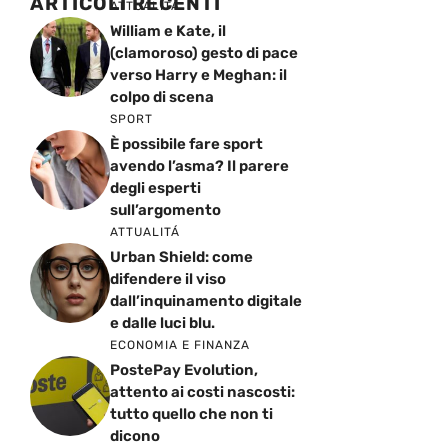
ARTICOLI RECENTI
ATTUALITÁ
William e Kate, il
(clamoroso) gesto di pace
verso Harry e Meghan: il
colpo di scena
SPORT
È possibile fare sport
avendo l’asma? Il parere
degli esperti
sull’argomento
ATTUALITÁ
Urban Shield: come
difendere il viso
dall’inquinamento digitale
e dalle luci blu.
ECONOMIA E FINANZA
PostePay Evolution,
attento ai costi nascosti:
tutto quello che non ti
dicono