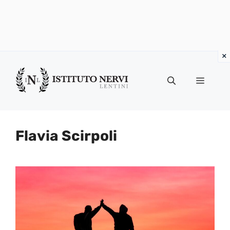
Vai
al
Menu
contenuto
Flavia Scirpoli