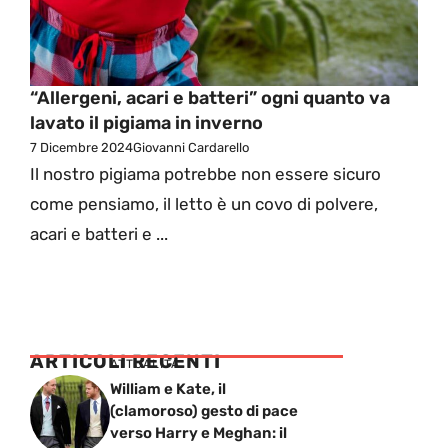
“Allergeni, acari e batteri” ogni quanto va
lavato il pigiama in inverno
7 Dicembre 2024
Giovanni Cardarello
Il nostro pigiama potrebbe non essere sicuro
come pensiamo, il letto è un covo di polvere,
acari e batteri e ...
ARTICOLI RECENTI
ATTUALITÁ
William e Kate, il
(clamoroso) gesto di pace
verso Harry e Meghan: il