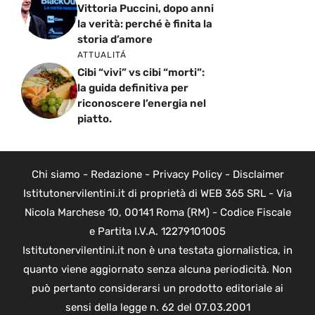
Vittoria Puccini, dopo anni
la verità: perché è finita la
storia d’amore
ATTUALITÁ
Cibi “vivi” vs cibi “morti”:
la guida definitiva per
riconoscere l’energia nel
piatto.
Chi siamo
-
Redazione
-
Privacy Policy
-
Disclaimer
Istitutonervilentini.it di proprietà di WEB 365 SRL - Via
Nicola Marchese 10, 00141 Roma (RM) - Codice Fiscale
e Partita I.V.A. 12279101005
Istitutonervilentini.it non è una testata giornalistica, in
quanto viene aggiornato senza alcuna periodicità. Non
può pertanto considerarsi un prodotto editoriale ai
sensi della legge n. 62 del 07.03.2001