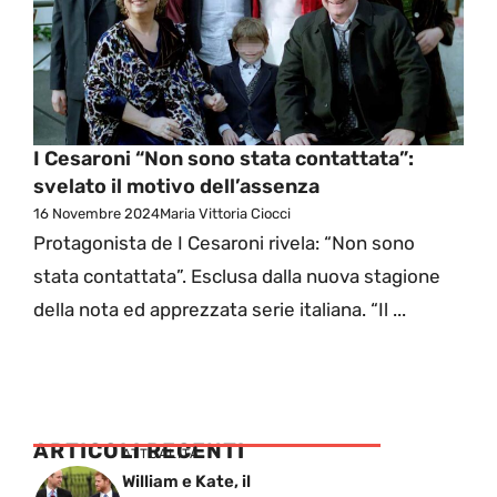
I Cesaroni “Non sono stata contattata”:
svelato il motivo dell’assenza
16 Novembre 2024
Maria Vittoria Ciocci
Protagonista de I Cesaroni rivela: “Non sono
stata contattata”. Esclusa dalla nuova stagione
della nota ed apprezzata serie italiana. “Il ...
ARTICOLI RECENTI
ATTUALITÁ
William e Kate, il