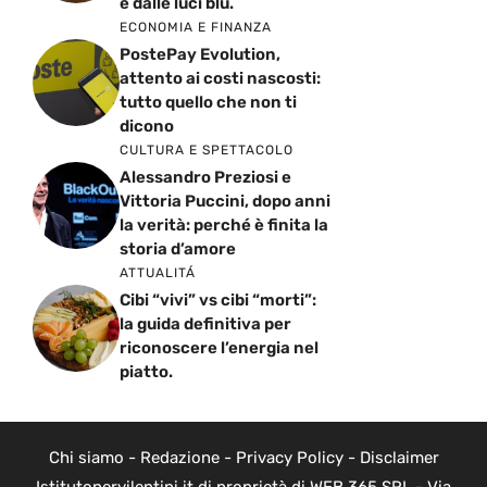
e dalle luci blu.
ECONOMIA E FINANZA
PostePay Evolution,
attento ai costi nascosti:
tutto quello che non ti
dicono
CULTURA E SPETTACOLO
Alessandro Preziosi e
Vittoria Puccini, dopo anni
la verità: perché è finita la
storia d’amore
ATTUALITÁ
Cibi “vivi” vs cibi “morti”:
la guida definitiva per
riconoscere l’energia nel
piatto.
Chi siamo
-
Redazione
-
Privacy Policy
-
Disclaimer