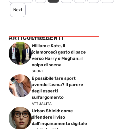
Next
ARTICOLI RECENTI
ATTUALITÁ
William e Kate, il
(clamoroso) gesto di pace
verso Harry e Meghan: il
colpo di scena
SPORT
È possibile fare sport
avendo l’asma? Il parere
degli esperti
sull’argomento
ATTUALITÁ
Urban Shield: come
difendere il viso
dall’inquinamento digitale